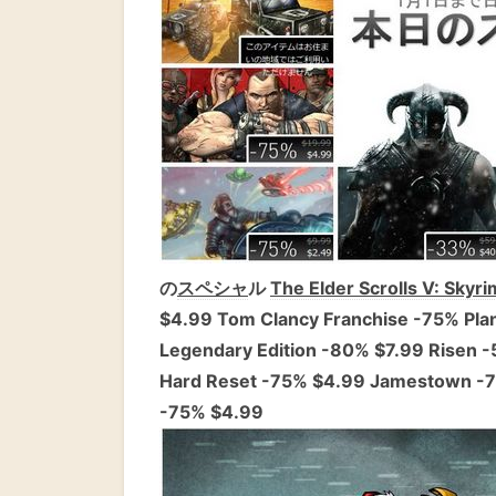
の
スペシャ
ル
The Elder Scrolls V: Skyri
$4.99 Tom Clancy Franchise -75% Pla
Legendary Edition -80% $7.99 Risen 
Hard Reset -75% $4.99 Jamestown -7
-75% $4.99