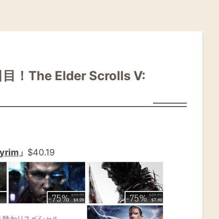
e Elder Scrolls V:
kyrim
」
$40.19