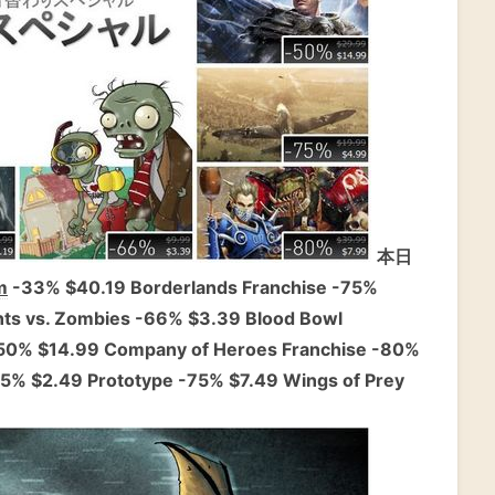
本日
m
-33% $40.19 Borderlands Franchise -75%
nts vs. Zombies -66% $3.39 Blood Bowl
-50% $14.99 Company of Heroes Franchise -80%
5% $2.49 Prototype -75% $7.49 Wings of Prey