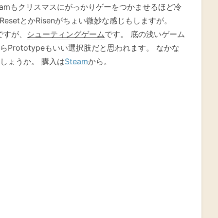
eamもクリスマスにがっかりゲーをつかませるほど冷
ResetとかRisenがちょい微妙な感じもしますが。
ですが、
シューティングゲーム
です。 底の浅いゲーム
rototypeもいい選択肢だと思われます。 なかな
しょうか。 購入は
Steam
から。