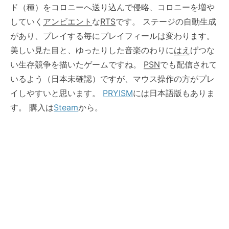
ド（種）をコロニーへ送り込んで侵略、コロニーを増や
していく
アンビエント
な
RTS
です。 ステージの自動生成
があり、プレイする毎にプレイフィールは変わります。
美しい見た目と、ゆったりした音楽のわりに
はえ
げつな
い生存競争を描いたゲームですね。
PSN
でも配信されて
いるよう（日本未確認）ですが、マウス操作の方がプレ
イしやすいと思います。
PRYISM
には日本語版もありま
す。 購入は
Steam
から。