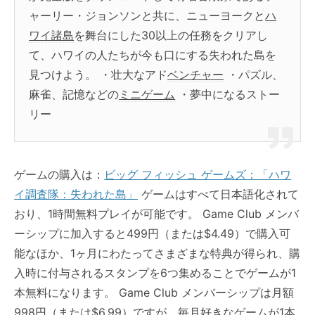
ャーリー・ジョンソンと共に、ニューヨークと
ハ
ワイ諸島
を舞台にした30以上の任務をクリアし
て、ハワイの人たちが今も口にする失われた島を
見つけよう。 ・壮大なアド
ベンチャー
・パズル、
麻雀、記憶などの
ミニゲーム
・夢中になるストー
リー
ゲームの購入は：
ビッグ フィッシュ ゲームズ：「ハワ
イ調査隊：失われた島」
ゲームはすべて日本語化されて
おり、1時間無料プレイが可能です。 Game Club メンバ
ーシップに加入すると499円（または$4.49）で購入可
能なほか、1ヶ月にわたってさまざまな特典が得られ、購
入時に付与されるスタンプを6つ集めることでゲームが1
本無料になります。 Game Club メンバーシップは月額
998円（または$6.99）ですが、毎月好きなゲームが1本