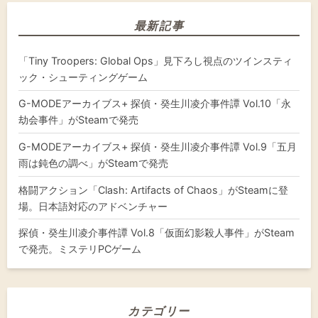
最新記事
「Tiny Troopers: Global Ops」見下ろし視点のツインスティ
ック・シューティングゲーム
G-MODEアーカイブス+ 探偵・癸生川凌介事件譚 Vol.10「永
劫会事件」がSteamで発売
G-MODEアーカイブス+ 探偵・癸生川凌介事件譚 Vol.9「五月
雨は鈍色の調べ」がSteamで発売
格闘アクション「Clash: Artifacts of Chaos」がSteamに登
場。日本語対応のアドベンチャー
探偵・癸生川凌介事件譚 Vol.8「仮面幻影殺人事件」がSteam
で発売。ミステリPCゲーム
カテゴリー